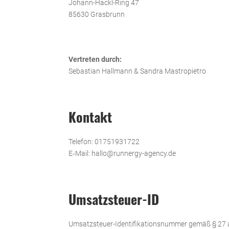
Johann-Hackl-Ring 47
85630 Gras­brunn
Ver­treten durch:
Sebas­tian Hall­mann & Sandra Mastro­pietro
Kon­takt
Telefon: 01751931722
E‑Mail: hallo@runnergy-agency.de
Umsatz­steuer-ID
Umsatz­steuer-Iden­ti­fi­ka­ti­ons­nummer gemäß § 27 