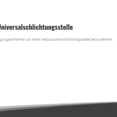
niversal­schlichtungs­stelle
e­gungs­ver­fahren vor einer Ver­brau­cher­schlich­tungs­stelle teil­zu­nehmen.